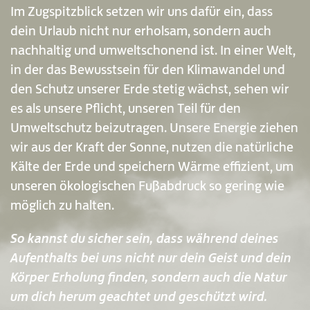
Im Zugspitzblick setzen wir uns dafür ein, dass
dein Urlaub nicht nur erholsam, sondern auch
nachhaltig und umweltschonend ist. In einer Welt,
in der das Bewusstsein für den Klimawandel und
den Schutz unserer Erde stetig wächst, sehen wir
es als unsere Pflicht, unseren Teil für den
Umweltschutz beizutragen. Unsere Energie ziehen
wir aus der Kraft der Sonne, nutzen die natürliche
Kälte der Erde und speichern Wärme effizient, um
unseren ökologischen Fußabdruck so gering wie
möglich zu halten.
So kannst du sicher sein, dass während deines
Aufenthalts bei uns nicht nur dein Geist und dein
Körper Erholung finden, sondern auch die Natur
um dich herum geachtet und geschützt wird.